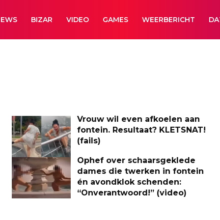
NEWS
BIZAR
VIDEO
GAMES
WEERBERICHT
DA
Vrouw wil even afkoelen aan
fontein. Resultaat? KLETSNAT!
(fails)
Ophef over schaarsgeklede
dames die twerken in fontein
én avondklok schenden:
“Onverantwoord!” (video)