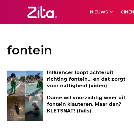
NIEUWS
CINE
fontein
Influencer loopt achteruit
richting fontein… en dat zorgt
voor nattigheid (video)
Dame wil voorzichtig weer uit
fontein klauteren. Maar dan?
KLETSNAT! (fails)