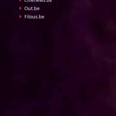
Cinenews.be
Out.be
Filous.be