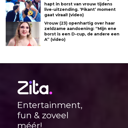
hapt in borst van vrouw tijdens
live-uitzending. ‘Pikant’ moment
gaat viraal! (video)
Vrouw (23) openhartig over haar
zeldzame aandoening: “Mijn ene
borst is een D-cup, de andere een
A” (video)
Entertainment,
fun & zoveel
méér!