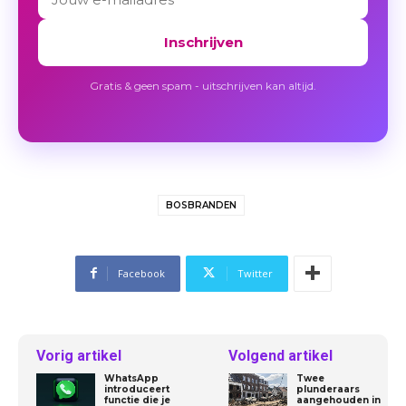
Inschrijven
Gratis & geen spam - uitschrijven kan altijd.
BOSBRANDEN
Facebook
Twitter
Vorig artikel
Volgend artikel
WhatsApp
Twee
introduceert
plunderaars
functie die je
aangehouden in