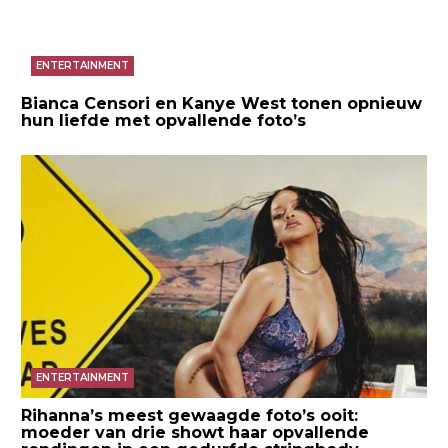
ENTERTAINMENT
Bianca Censori en Kanye West tonen opnieuw
hun liefde met opvallende foto’s
ENTERTAINMENT
Rihanna’s meest gewaagde foto’s ooit:
moeder van drie showt haar opvallende