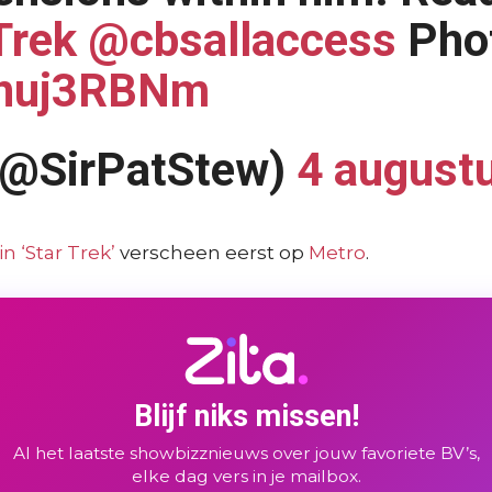
Trek
@cbsallaccess
Pho
8Ynuj3RBNm
 (@SirPatStew)
4 august
n ‘Star Trek’
verscheen eerst op
Metro
.
Blijf niks missen!
Al het laatste showbizznieuws over jouw favoriete BV’s,
elke dag vers in je mailbox.