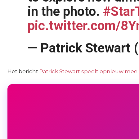
in the photo.
#Star
pic.twitter.com/
— Patrick Stewart
Het bericht
Patrick Stewart speelt opnieuw mee i