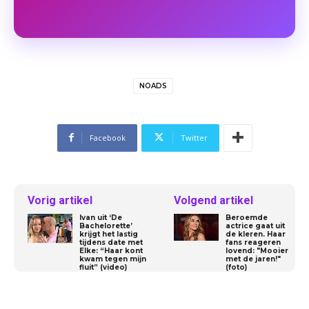
NOADS
Facebook
Twitter
Vorig artikel
Volgend artikel
Ivan uit ‘De
Beroemde
Bachelorette’
actrice gaat uit
krijgt het lastig
de kleren. Haar
tijdens date met
fans reageren
Elke: “Haar kont
lovend: "Mooier
kwam tegen mijn
met de jaren!"
fluit” (video)
(foto)