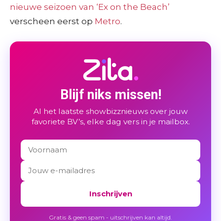
nieuwe seizoen van ‘Ex on the Beach’
verscheen eerst op
Metro
.
Blijf niks missen!
Al het laatste showbizznieuws over jouw
favoriete BV’s, elke dag vers in je mailbox.
Inschrijven
Gratis & geen spam - uitschrijven kan altijd.