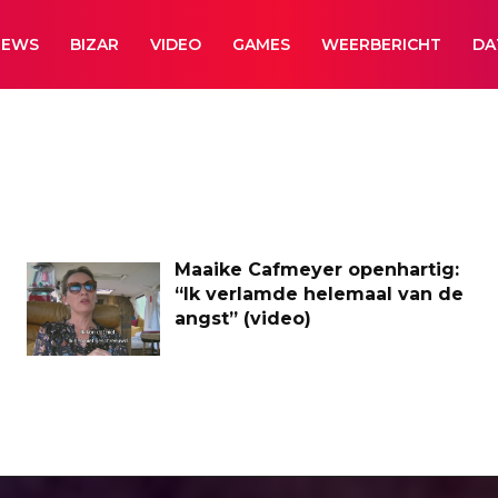
NEWS
BIZAR
VIDEO
GAMES
WEERBERICHT
DA
Maaike Cafmeyer openhartig:
“Ik verlamde helemaal van de
angst” (video)