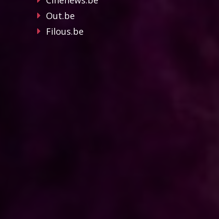
Cinenews.be
Out.be
Filous.be