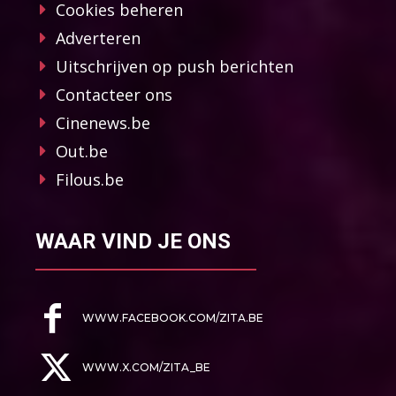
Cookies beheren
Adverteren
Uitschrijven op push berichten
Contacteer ons
Cinenews.be
Out.be
Filous.be
WAAR VIND JE ONS
WWW.FACEBOOK.COM/ZITA.BE
WWW.X.COM/ZITA_BE