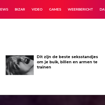
NEWS
BIZAR
VIDEO
GAMES
WEERBERICHT
DA
Dit zijn de beste seksstandjes
om je buik, billen en armen te
trainen