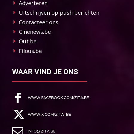
Adverteren
Uitschrijven op push berichten
Contacteer ons
Cinenews.be
Out.be
Filous.be
WAAR VIND JE ONS
WWW.FACEBOOK.COM/ZITA.BE
WWW.X.COM/ZITA_BE
INFO@ZITA.BE