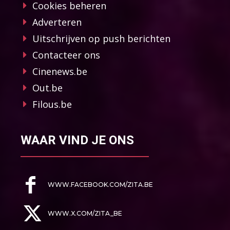
Cookies beheren
Adverteren
Uitschrijven op push berichten
Contacteer ons
Cinenews.be
Out.be
Filous.be
WAAR VIND JE ONS
WWW.FACEBOOK.COM/ZITA.BE
WWW.X.COM/ZITA_BE