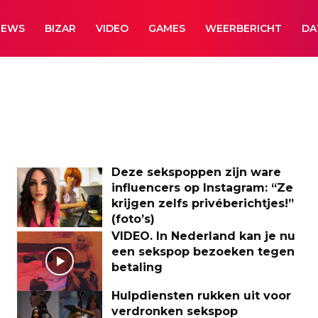
NEWS
BIZAR
VIDEO
GAMES
WEERBERICHT
DA
Deze sekspoppen zijn ware
influencers op Instagram: “Ze
krijgen zelfs privéberichtjes!”
(foto’s)
VIDEO. In Nederland kan je nu
een sekspop bezoeken tegen
betaling
Hulpdiensten rukken uit voor
verdronken sekspop