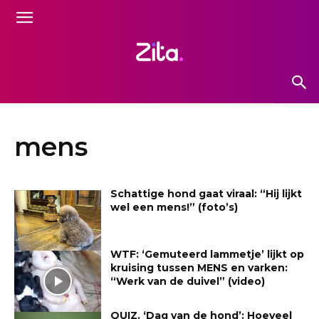
mens
Schattige hond gaat viraal: “Hij lijkt
wel een mens!” (foto’s)
WTF: ‘Gemuteerd lammetje’ lijkt op
kruising tussen MENS en varken:
“Werk van de duivel” (video)
QUIZ. ‘Dag van de hond’: Hoeveel