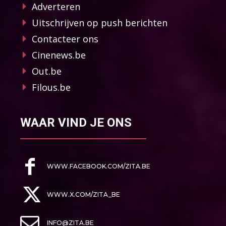
Adverteren
Uitschrijven op push berichten
Contacteer ons
Cinenews.be
Out.be
Filous.be
WAAR VIND JE ONS
WWW.FACEBOOK.COM/ZITA.BE
WWW.X.COM/ZITA_BE
INFO@ZITA.BE