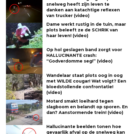
snelweg heeft zijn leven te
danken aan katachtige reflexen
van trucker (video)
Dame werkt rustig in de tuin, maar
plots beleeft ze de SCHRIK van
haar leven! (video)
Op hol geslagen band zorgt voor
HALLUCINANTE crash:
“Godverdomme seg!” (video)
Wandelaar staat plots oog in oog
met WILDE cougar! Wat volgt? Een
bloedstollende confrontatie!
(video)
Motard smakt loeihard tegen
slagboom en belandt op sporen. En
dan? Aanstormende trein! (video)
Hallucinante beelden tonen hoe
gevaarlijk afval op de snelweg kan