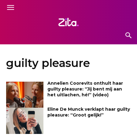
guilty pleasure
Annelien Coorevits onthult haar
guilty pleasure: “Jij bent mij aan
het uitlachen, hé!” (video)
Eline De Munck verklapt haar guilty
pleasure: “Groot gelijk!”