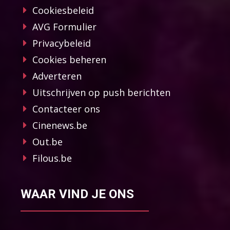
Cookiesbeleid
AVG Formulier
Privacybeleid
Cookies beheren
Adverteren
Uitschrijven op push berichten
Contacteer ons
Cinenews.be
Out.be
Filous.be
WAAR VIND JE ONS