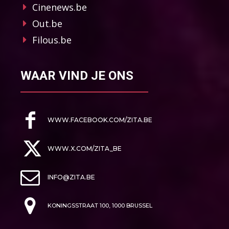
Cinenews.be
Out.be
Filous.be
WAAR VIND JE ONS
WWW.FACEBOOK.COM/ZITA.BE
WWW.X.COM/ZITA_BE
INFO@ZITA.BE
KONINGSSTRAAT 100, 1000 BRUSSEL