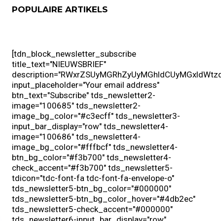
POPULAIRE ARTIKELS
[tdn_block_newsletter_subscribe title_text="NIEUWSBRIEF" description="RWxrZSUyMGRhZyUyMGhldCUyMGxldWtzdGUlMjBuaWV1d3MlMjBpbiUyMGpvdXclMjBtYWlsYm94JTIwb250dmFuZ2VuJTNG" input_placeholder="Your email address" btn_text="Subscribe" tds_newsletter2-image="100685" tds_newsletter2-image_bg_color="#c3ecff" tds_newsletter3-input_bar_display="row" tds_newsletter4-image="100686" tds_newsletter4-image_bg_color="#fffbcf" tds_newsletter4-btn_bg_color="#f3b700" tds_newsletter4-check_accent="#f3b700" tds_newsletter5-tdicon="tdc-font-fa tdc-font-fa-envelope-o" tds_newsletter5-btn_bg_color="#000000" tds_newsletter5-btn_bg_color_hover="#4db2ec" tds_newsletter5-check_accent="#000000" tds_newsletter6-input_bar_display="row" tds_newsletter6-btn_bg_color="#da1414" tds_newsletter6-check_accent="#da1414" tds_newsletter7-image="100687" tds_newsletter7-btn_bg_color="#1c69ad" tds_newsletter7-check_accent="#1c69ad" tds_newsletter7-f_title_font_size="20" tds_newsletter7-f_title_font_line_height="28px" tds_newsletter8-input_bar_display="row" tds_newsletter8-btn_bg_color="#00649e" tds_newsletter8-btn_bg_color_hover="#21709e" tds_newsletter8-check_accent="#00649e" embedded_form_code="JTNDc3R5bGUlM0UlMEElMjAlMjAlMjAlMjAlNDBpbXBvcnQlMjB1cmwoJ2h0dHBzJTNBJTJGJTJGZm9udHMubWFpbGVybGl0ZS5jb20lMkZjc3MlM0ZmYW1pbHklM0RPcGVuJTJCU2FucyUzQTQwMCUyQzQwMGklMkM3MDAlMkM3MDBpJTI2c3Vic2V0JTNEY3lyaWxsaWMlMkNjeXJpbGxpYy1leHQlMkNsYXRpbi1leHQnKSUzQiUwQSUyMCUyMCUyMCUyMCUyM21sYjItMTUxMzQ1OTklMkMlMEElMjAlMjAlMjAlMjAlMjNtbGIyLTE1MTM0NTk5JTIwKiUyQyUwQSUyMCUyMCUyMCUyMCUyM21sYjItMTUxMzQ1OTklMjBhJTNBaG92ZXIlMkMlMEElMjAlMjAlMjAlMjAlMjNtbGIyLTE1MTM0NTk5JTIwYSUzQXZpc2l0ZWQlMkMlMEElMjAlMjAlMjAlMjAlMjNtbGIyLTE1MTM0NTk5JTIwYSUzQWZvY3VzJTJDJTBBJTIwJTIwJTIwJTIwJTIzbWxiMi0xNTEzNDU5OSUyMGElM0FhY3RpdmUlMjAlN0IlMEElMjAlMjAlMjAlMjAlMjAlMjAlMjAlMjBvdmVyZmxvdyUzQSUyMHZpc2libGUlM0IlMEElMjAlMjAlMjAlMjAlMjAlMjAlMjAlMjBwb3NpdGlvbiUzQSUyMHN0YXRpYyUzQiUwQSUyMCUyMCUyMCUyMCUyMCUyMCUyMCUyMGJhY2tncm91bmQlM0ElMjBub25lJTNCJTBBJTIwJTIwJTIwJTIwJTIwJTIwJTIwJTIwYm9yZGVyJTNBJTIwbm9uZSUzQiUwQSUyMCUyMCUyMCUyMCUyMCUyMCUyMCUyMGJvdHRvbSUzQSUyMGF1dG8lM0IlMEElMjAlMjAlMjAlMjAlMjAlMjAlMjAlMjBjbGVhciUzQSUyMG5vbmUlM0IlMEElMjAlMjAlMjAlMjAlMjAlMjAlMjAlMjBjdXJzb3IlM0ElMjBkZWZhdWx0JTNCJTBBJTIwJTIwJTIwJTIwJTIwJTIwJTIwJTIwZmxvYXQlM0ElMjBub25lJTNCJTBBJTIwJTIwJTIwJTIwJTIwJTIwJTIwJTIwbGV0dGVyLXNwYWNpbmclM0ElMjBub3JtYWwlM0IlMEElMjAlMjAlMjAlMjAlMjAlMjAlMjAlMjBsaW5lLWhlaWdodCUzQSUyMG5vcm1hbCUzQiUwQSUyMCUyMCUyMCUyMCUyMCUyMCUyMCUyMHRleHQtYWxpZ24lM0ElMjBsZWZ0JTNCJTBBJTIwJTIwJTIwJTIwJTIwJTIwJTIwJTIwdGV4dC1pbmRlbnQlM0ElMjAwJTNCJTBBJTIwJTIwJTIwJTIwJTIwJTIwJTIwJTIwdGV4dC10cmFuc2Zvcm0lM0ElMjBub25lJTNCJTBBJTIwJTIwJTIwJTIwJTIwJTIwJTIwJTIwdmlzaWJpbGl0eSUzQSUyMHZpc2libGUlM0IlMEElMjAlMjAlMjAlMjAlMjAlMjAlMjAlMjB3aGl0ZS1zcGFjZSUzQSUyMG5vcm1hbCUzQiUwQSUyMCUyMCUyMCUyMCUyMCUyMCUyMCUyMG1heC1oZWlnaHQlM0ElMjBub25lJTNCJTBBJTIwJTIwJTIwJTIwJTIwJTIwJTIwJTIwbWF4LXdpZHRoJTNBJTIwbm9uZSUzQiUwQSUyMCUyMCUyMCUyMCUyMCUyMCUyMCUyMGxlZnQlM0ElMjBhdXRvJTNCJTBBJTIwJTIwJTIwJTIwJTIwJTIwJTIwJTIwbWluLWhlaWdodCUzQSUyMDAlM0IlMEElMjAlMjAlMjAlMjAlMjAlMjAlMjAlMjBtaW4td2lkdGglM0ElMjAwJTNCJTBBJTIwJTIwJTIwJTIwJTIwJTIwJTIwJTIwcmlnaHQlM0ElMjBhdXRvJTNCJTBBJTIwJTIwJTIwJTIwJTIwJTIwJTIwJTIwdG9wJTNBJTIwYXV0byUzQiUwQSUyMCUyMCUyMCUyMCUyMCUyMCUyMCUyMHdpZHRoJTNBJTIwYXV0byUzQiUwQSUyMCUyMCUyMCUyMCUyMCUyMCUyMCUyMHotaW5kZXglM0ElMjBhdXRvJTNCJTBBJTIwJTIwJTIwJTIwJTIwJTIwJTIwJTIwdGV4dC1zaGFkb3clM0ElMjBub25lJTNCJTBBJTIwJTIwJTIwJTIwJTIwJTIwJTIwJTIwYm94LXNoYWRvdyUzQSUyMG5vbmUlM0IlMEElMjAlMjAlMjAlMjAlMjAlMjAlMjAlMjBvdXRsaW5lJTNBJTIwbWVkaXVtJTIwbm9uZSUzQiUwQSUyMCUyMCUyMCUyMCU3RCUwQSUyMCUyMCUyMCUyMCUwQSUyMCUyMCUyMCUyMCUyM21sYjItMTUxMzQ1OTklMjBhJTNBaG92ZXIlMjAlN0IlMEElMjAlMjAlMjAlMjAlMjAlMjAlMjAlMjBjdXJzb3IlM0ElMjBwb2ludGVyJTIwIWltcG9ydGFudCUzQiUwQSUyMCUyMCUyMCUyMCU3RCUwQSUyMCUyMCUyMCUyMCUwQSUyMCUyMCUyMCUyMCUyM21sYjItMTUxMzQ1OTklMjBoNCUyMCU3QiUwQSUyMCUyMCUyMCUyMCUyMCUyMCUyMCUyMGZvbnQtd2VpZ2h0JTNBJTIwbm9ybWFsJTNCJTBBJTIwJTIwJTIwJTIwJTdEJTBBJTIwJTIwJTIwJTIwJTBBJTIwJTIwJTIwJTIwJTIzbWxiMi0xNTEzNDU5OSUyMC5zdWJzY3JpYmUtZm9ybSUyMCU3QiUwQSUyMCUyMCUyMCUyMCUyMCUyMCUyMCUyMHBhZGRpbmclM0ElMjAyMHB4JTNCJTBBJTIwJTIwJTIwJTIwJTIwJTIwJTIwJTIwd2lkdGglM0ElMjAzNDBweCUyMCFpbXBvcnRhbnQlM0IlMEElMjAlMjAlMjAlMjAlMjAlMjAlMjAlMjBib3JkZXIlM0ElMjAycHglMjBzb2xpZCUyMCUyM0Y2RjZGNiUyMCFpbXBvcnRhbnQlM0IlMEElMjAlMjAlMjAlMjAlMjAlMjAlMjAlMjBiYWNrZ3JvdW5kJTNBJTIwJTIzRkFGQUZBJTIwbm9uZSUyMCFpbXBvcnRhbnQlM0IlMEElMjAlMjAlMjAlMjAlMjAlMjAlMjAlMjBib3JkZXItcmFkaXVzJTNBJTIwMHB4JTIwIWltcG9ydGFudCUzQiUwQSUyMCUyMCUyMCUyMCUyMCUyMCUyMCUyMGJveC1zaXppbmclM0ElMjBib3JkZXItYm94JTIwIWltcG9ydGFudCUzQiUwQSUyMCUyMCUyMCUyMCU3RCUwQSUyMCUyMCUyMCUyMCUwQSUyMCUyMCUyMCUyMCUyM21sYjItMTUxMzQ1OTklMjAubWwtYmxvY2stZm9ybSUyMCU3QiUwQSUyMCUyMCUyMCUyMCUyMCUyMCUyMCUyMG1hcmdpbi1ib3R0b20lM0ElMjAwcHglM0IlMEElMjAlMjAlMjAlMjAlN0QlMEElMjAlMjAlMjAlMjAlMEElMjAlMjAlMjAlMjAlMjNtbGIyLTE1MTM0NTk5JTIwLnN1YnNjcmliZS1mb3JtJTIwLmZvcm0tc2VjdGlvbiUyMCU3QiUwQSUyMCUyMCUyMCUyMCUyMCUyMCUyMCUyMG1hcmdpbi1ib3R0b20lM0ElMjAyMHB4JTNCJTBBJTIwJTIwJTIwJTIwJTIwJTIwJTIwJTIwd2lkdGglM0ElMjAxMDAlMjUlM0IlMEElMjAlMjAlMjAlMjAlN0QlMEElMjAlMjAlMjAlMjAlMEElMjAlMjAlMjAlMjAlMjNtbGIyLTE1MTM0NTk5JTIwLnN1YnNjcmliZS1mb3JtJTIwLmZvcm0tc2VjdGlvbi5tYjEwJTIwJTdCJTBBJTIwJTIwJTIwJTIwJTIwJTIwJTIwJTIwbWFyZ2luLWJvdHRvbSUzQSUyMDEwcHglM0IlMEElMjAlMjAlMjAlMjAlMjAlMjAlMjAlMjBmbG9hdCUzQSUyMGxlZnQlM0IlMEElMjAlMjAlMjAlMjAlN0QlMEElMjAlMjAlMjAlMjAlMEElMjAlMjAlMjAlMjAlMjNtbGIyLTE1MTM0NTk5JTIwLnN1YnNjcmliZS1mb3JtJTIwLmZvcm0tc2VjdGlvbi5tYjAlMjAlN0IlMEElMjAlMjAlMjAlMjAlMjAlMjAlMjAlMjBtYXJnaW4tYm90dG9tJTNBJTIwMHB4JTNCJTBBJTIwJTIwJTIwJTIwJTdEJTBBJTIwJTIwJTIwJTIwJTBBJTIwJTIwJTIwJTIwJTIzbWxiMi0xNTEzNDU5OSUyMC5zdWJzY3JpYmUtZm9ybSUyMC5mb3JtLXNlY3Rpb24lMjBoNCUyMCU3QiUwQSUyMCUyMCUyMCUyMCUyMCUyMCUyMCUyMG1hcmdpbiUzQSUyMDBweCUyMDBweCUyMDEwcHglMjAwcHglMjAhaW1wb3J0YW50JTNCJTBBJTIwJTIwJTIwJTIwJTIwJTIwJTIwJTIwcGFkZGluZyUzQSUyMDBweCUyMCFpbXBvcnRhbnQlM0IlMEElMjAlMjAlMjAlMjAlMjAlMjAlMjAlMjBjb2xvciUzQSUyMCUyMzRENEQ0RCUyMCFpbXBvcnRhbnQlM0IlMEElMjAlMjAlMjAlMjAlMjAlMjAlMjAlMjBmb250LWZhbWlseSUzQSUyMCdPcGVuJTIwU2FucyclMkMlMjBzYW5zLXNlcmlmJTIwIWltcG9ydGFudCUzQiUwQSUyMCUyMCUyMCUyMCUyMCUyMCUyMCUyMGZvbnQtc2l6ZSUzQSUyMDI4cHglMjAhaW1wb3J0YW50JTNCJTBBJTIwJTIwJTIwJTIwJTIwJTIwJTIwJTIwbGluZS1oZWlnaHQlM0ElMjAxMDAlMjUlM0IlMEElMjAlMjAlMjAlMjAlMjAlMjAlMjAlMjB0ZXh0LWFsaWduJTNBJTIwbGVmdCUyMCFpbXBvcnRhbnQlM0IlMEElMjAlMjAlMjAlMjAlN0QlMEElMjAlMjAlMjAlMjAlMEElMjAlMjAlMjAlMjAlMjNtbGIyLTE1MTM0NTk5JTIwLnN1YnNjcmliZS1mb3JtJTIwLmZvcm0tc2VjdGlvbiUyMHAlMkMlMEElMjAlMjAlMjAlMjAlMjNtbGIyLTE1MTM0NTk5JTIwLnN1YnNjcmliZS1mb3JtJTIwLmZvcm0tc2VjdGlvbiUyMGxpJTIwJTdCJTBBJTIwJTIwJTIwJTIwJTIwJTIwJTIwJTIwbGluZS1oZWlnaHQlM0ElMjAxNTAlMjUlM0IlMEElMjAlMjAlMjAlMjAlMjAlMjAlMjAlMjBwYWRkaW5nJTNBJTIwMHB4JTIwIWltcG9ydGFudCUzQiUwQSUyMCUyMCUyMCUyMCUyMCUyMCUyMCUyMG1hcmdpbiUzQSUyMDBweCUyMDBweCUyMDEwcHglMjAwcHglM0IlMEElMjAlMjAlMjAlMjAlMjAlMjAlMjAlMjBjb2xvciUzQSUyMCUyMzAwMDAwMCUyMCFpbXBvcnRhbnQlM0IlMEElMjAlMjAlMjAlMjAlMjAlMjAlMjAlMjBmb250LWZhbWlseSUzQSUyMCdPcGVuJTIwU2FucyclMkMlMjBzYW5zLXNlcmlmJTIwIWltcG9ydGFudCUzQiUwQSUyMCUyMCUyMCUyMCUyMCUyMCUyMCUyMGZvbnQtc2l6ZSUzQSUyMDE0cHglMjAhaW1wb3J0YW50JTNCJTBBJTIwJTIwJTIwJTIwJTdEJTBBJTIwJTIwJTIwJTIwJTBBJTIwJTIwJTIwJTIwJTIzbWxiMi0xNTEzNDU5OSUyMC5zdWJzY3JpYmUtZm9ybSUyMC5mb3JtLXNlY3Rpb24lMjBhJTIwJTdCJTBBJTIwJTIwJTIwJTIwJTIwJTIwJTIwJTIwZm9udC1zaXplJTNBJTIwMTRweCUzQiUwQSUyMCUyMCUyMCUyMCU3RCUwQSUyMCUyMCUyMCUyMCUwQSUyMCUyMCUyMCUyMCUyM21sYjItMTUxMzQ1OTklMjAuc3Vic2NyaWJlLWZvcm0lMjAuZm9ybS1zZWN0aW9uJTIwLmNvbmZpcm1hdGlvbl9jaGVja2JveCUyMCU3QiUwQSUyMCUyMCUyMCUyMCUyMCUyMCUyMCUyMGxpbmUtaGVpZ2h0JTNBJTIwMTUwJTI1JTNCJTBBJTIwJTIwJTIwJTIwJTIwJTIwJTIwJTIwcGFkZGluZyUzQSUyMDBweCUyMCFpbXBvcnRhbnQlM0IlMEElMjAlMjAlMjAlMjAlMjAlMjAlMjAlMjBtYXJnaW4lM0ElMjAwcHglMjAwcHglMjAxNXB4JTIwMHB4JTIwIWltcG9ydGFudCUzQiUwQSUyMCUyMCUyMCUyMCUyMCUyMCUyMCUyMGNvbG9yJTNBJTIwJTIzMDAwMDAwJTIwIWltcG9ydGFudCUzQiUwQSUyMCUyMCUyMCUyMCUyMCUyMCUyMCUyMGZvbnQtZmFtaWx5JTNBJTIwJ09wZW4lMjBTYW5zJyUyQyUyMHNhbnMtc2VyaWYlMjAhaW1wb3J0YW50JTNCJTBBJTIwJTIwJTIwJTIwJTIwJTIwJTIwJTIwZm9udC1zaXplJTNBJTIwMTJweCUyMCFpbXBvcnRhbnQlM0IlMEElMjAlMjAlMjAlMjAlMjAlMjAlMjAlMjBmb250LXdlaWdodCUzQSUyMG5vcm1hbCUyMCFpbXBvcnRhbnQlM0IlMEElMjAlMjAlMjAlMjAlN0QlMEElMjAlMjAlMjAlMjAlMEElMjAlMjAlMjAlMjAlMjNtbGIyLTE1MTM0NTk5JTIwLnN1YnNjcmliZS1mb3JtJTIwLmZvcm0tc2VjdGlvbiUyMC5jb25maXJtYXRpb25fY2hlY2tib3glMjBpbnB1dCU1QnR5cGUlM0QlMjJjaGVja2JveCUyMiU1RCUyMCU3QiUwQSUyMCUyMCUyMCUyMCUyMCUyMCUyMCUyMGRpc3BsYXklM0ElMjBpbmxpbmUtYmxvY2slM0IlMEElMjAlMjAlMjAlMjAlMjAlMjAlMjAlMjBtYXJnaW4tcmlnaHQlM0ElMjA1cHglMjAhaW1wb3J0YW50JTNCJTBBJTIwJTIwJTIwJTIwJTIwJTIwJTIwJTIwb3BhY2l0eSUzQSUyMDElM0IlMEElMjAlMjAlMjAlMjAlMjAlMjAlMjAlMjAtd2Via2l0LWFwcGVhcmFuY2UlM0ElMjBjaGVja2JveCUzQiUwQSUyMCUyMCUyMCUyMCUyMCUyMCUyMCUyMC1tb3otYXBwZWFyYW5jZSUzQSUyMGNoZWNrYm94JTNCJTBBJTIwJTIwJTIwJTIwJTIwJTIwJTIwJTIwYXBwZWFyYW5jZSUzQSUyMGNoZWNrYm94JTNCJTBBJTIwJTIwJTIwJTIwJTdEJTBBJTIwJTIwJTIwJTIwJTBBJTIwJTIwJTIwJTIwJTIzbWxiMi0xNTEzNDU5OSUyMC5zdWJzY3JpYmUtZm9ybSUyMC5mb3JtLXNlY3Rpb24lMjAuZm9ybS1ncm91cCUyMCU3QiUwQSUyMCUyMCUyMCUyMCUyMCUyMCUyMCUyMG1hcmdpbi1ib3R0b20lM0ElMjAxNXB4JTNCJTBBJTIwJTIwJTIwJTIwJTdEJTBBJTIwJTIwJTIwJTIwJTBBJTIwJTIwJTIwJTIwJTIzbWxiMi0xNTEzNDU5OSUyMC5zdWJzY3JpYmUtZm9ybSUyMC5mb3JtLXNlY3Rpb24lMjAuZm9ybS1ncm91cCUyMGxhYmVsJTIwJTdCJTBBJTIwJTIwJTIwJTIwJTIwJTIwJTIwJTIwZmxvYXQlM0ElMjBsZWZ0JTNCJTBBJTIwJTIwJTIwJTIwJTIwJTIwJTIwJTIwbWFyZ2luLWJvdHRvbSUzQSUyMDEwcHglM0IlMEElMjAlMjAlMjAlMjAlMjAlMjAlMjAlMjB3aWR0aCUzQSUyMDEwMCUyNSUzQiUwQSUyMCUyMCUyMCUyMCUyMCUyMCUyMCUyMGxpbmUtaGVpZ2h0JTNBJTIwMTAwJTI1JTNCJTBBJTIwJTIwJTIwJTIwJTIwJTIwJTIwJTIwY29sb3IlM0ElMjAlMjMwMDAwMDAlMjAhaW1wb3J0YW50JTNCJTBBJTIwJTIwJTIwJTIwJTIwJTIwJTIwJTIwZm9udC1mYW1pbHklM0ElMjAnT3BlbiUyMFNhbnMnJTJDJTIwc2Fucy1zZXJpZiUyMCFpbXBvcnRhbnQlM0IlMEElMjAlMjAlMjAlMjAlMjAlMjAlMjAlMjBmb250LXNpemUlM0ElMjAxNHB4JTIwIWltcG9ydGFudCUzQiUwQSUyMCUyMCUyMCUyMCU3RCUwQSUyMCUyMCUyMCUyMCUwQSUyMCUyMCUyMCUyMCUyM21sYjItMTUxMzQ1OTklMjAuc3Vic2NyaWJlLWZvcm0lMjAuZm9ybS1zZWN0aW9uJTIwLmNoZWNrYm94JTIwJTdCJTBBJTIwJTIwJTIwJTIwJTIwJTIwJTIwJTIwd2lkdGglM0ElMjAxMDAlMjUlM0IlMEElMjAlMjAlMjAlMjAlMjAlMjAlMjAlMjBtYXJnaW4lM0ElMjAwcHglMjAwcHglMjAxMHB4JTIwMHB4JTNCJTBBJTIwJTIwJTIwJTIwJTdEJTBBJTIwJTIwJTIwJTIwJTBBJTIwJTIwJTIwJTIwJTIzbW