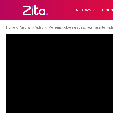
NIEUWS
CINE
Home
Nieuws
Video
Mensensmokkelaars beschieten agenten tijde