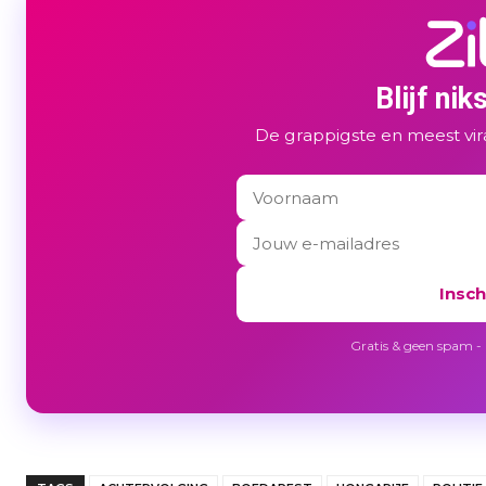
Blijf nik
De grappigste en meest vir
Insch
Gratis & geen spam - u