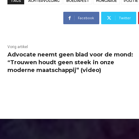
TAGS
ACHTERVOLGING
BOEDAPEST
HONGARIJE
POLITIE
Facebook
Twitter
Vorig artikel
Advocate neemt geen blad voor de mond:
“Trouwen houdt geen steek in onze
moderne maatschappij” (video)