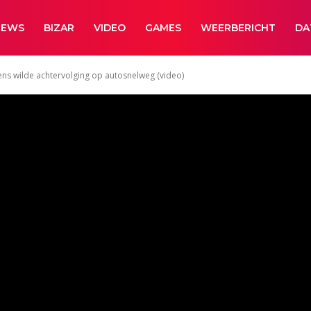
NEWS
BIZAR
VIDEO
GAMES
WEERBERICHT
DA
ns wilde achtervolging op autosnelweg (video)