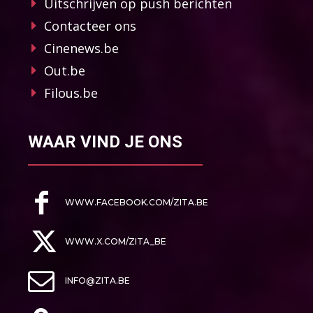
Uitschrijven op push berichten
Contacteer ons
Cinenews.be
Out.be
Filous.be
WAAR VIND JE ONS
WWW.FACEBOOK.COM/ZITA.BE
WWW.X.COM/ZITA_BE
INFO@ZITA.BE