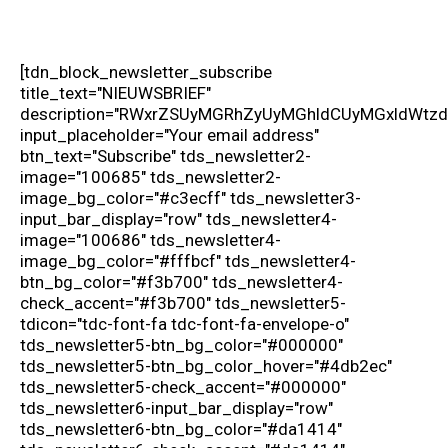
[tdn_block_newsletter_subscribe title_text="NIEUWSBRIEF" description="RWxrZSUyMGRhZyUyMGhldCUyMGxldWtzdGUlMjBuaWV1d3MlMjBpbiUyMGpvdXclMjBtYWlsYm94JTIwb250dmFuZ2VuJTNG" input_placeholder="Your email address" btn_text="Subscribe" tds_newsletter2-image="100685" tds_newsletter2-image_bg_color="#c3ecff" tds_newsletter3-input_bar_display="row" tds_newsletter4-image="100686" tds_newsletter4-image_bg_color="#fffbcf" tds_newsletter4-btn_bg_color="#f3b700" tds_newsletter4-check_accent="#f3b700" tds_newsletter5-tdicon="tdc-font-fa tdc-font-fa-envelope-o" tds_newsletter5-btn_bg_color="#000000" tds_newsletter5-btn_bg_color_hover="#4db2ec" tds_newsletter5-check_accent="#000000" tds_newsletter6-input_bar_display="row" tds_newsletter6-btn_bg_color="#da1414" tds_newsletter6-check_accent="#da1414" tds_newsletter7-image="100687" tds_newsletter7-btn_bg_color="#1c69ad" tds_newsletter7-check_accent="#1c69ad" tds_newsletter7-f_title_font_size="20" tds_newsletter7-f_title_font_line_height="28px" tds_newsletter8-input_bar_display="row" tds_newsletter8-btn_bg_color="#00649e" tds_newsletter8-btn_bg_color_hover="#21709e" tds_newsletter8-check_accent="#00649e" embedded_form_code="JTNDc3R5bGUlM0UlMEElMjAlMjAlMjAlMjAlNDBpbXBvcnQlMjB1cmwoJ2h0dHBzJTNBJTJGJTJGZm9udHMubWFpbGVybGl0ZS5jb20lMkZjc3MlM0ZmYW1pbHklM0RPcGVuJTJCU2FucyUzQTQwMCUyQzQwMGklMkM3MDAlMkM3MDBpJTI2c3Vic2V0JTNEY3lyaWxsaWMlMkNjeXJpbGxpYy1leHQlMkNsYXRpbi1leHQnKSUzQiUwQSUyMCUyMCUyMCUyMCUyM21sYjItMTUxMzQ1OTklMkMlMEElMjAlMjAlMjAlMjAlMjNtbGIyLTE1MTM0NTk5JTIwKiUyQyUwQSUyMCUyMCUyMCUyMCUyM21sYjItMTUxMzQ1OTklMjBhJTNBaG92ZXIlMkMlMEElMjAlMjAlMjAlMjAlMjNtbGIyLTE1MTM0NTk5JTIwYSUzQXZpc2l0ZWQlMkMlMEElMjAlMjAlMjAlMjAlMjNtbGIyLTE1MTM0NTk5JTIwYSUzQWZvY3VzJTJDJTBBJTIwJTIwJTIwJTIwJTIzbWxiMi0xNTEzNDU5OSUyMGElM0FhY3RpdmUlMjAlN0IlMEElMjAlMjAlMjAlMjAlMjAlMjAlMjAlMjBvdmVyZmxvdyUzQSUyMHZpc2libGUlM0IlMEElMjAlMjAlMjAlMjAlMjAlMjAlMjAlMjBwb3NpdGlvbiUzQSUyMHN0YXRpYyUzQiUwQSUyMCUyMCUyMCUyMCUyMCUyMCUyMCUyMGJhY2tncm91bmQlM0ElMjBub25lJTNCJTBBJTIwJTIwJTIwJTIwJTIwJTIwJTIwJTIwYm9yZGVyJTNBJTIwbm9uZSUzQiUwQSUyMCUyMCUyMCUyMCUyMCUyMCUyMCUyMGJvdHRvbSUzQSUyMGF1dG8lM0IlMEElMjAlMjAlMjAlMjAlMjAlMjAlMjAlMjBjbGVhciUzQSUyMG5vbmUlM0IlMEElMjAlMjAlMjAlMjAlMjAlMjAlMjAlMjBjdXJzb3IlM0ElMjBkZWZhdWx0JTNCJTBBJTIwJTIwJTIwJTIwJTIwJTIwJTIwJTIwZmxvYXQlM0ElMjBub25lJTNCJTBBJTIwJTIwJTIwJTIwJTIwJTIwJTIwJTIwbGV0dGVyLXNwYWNpbmclM0ElMjBub3JtYWwlM0IlMEElMjAlMjAlMjAlMjAlMjAlMjAlMjAlMjBsaW5lLWhlaWdodCUzQSUyMG5vcm1hbCUzQiUwQSUyMCUyMCUyMCUyMCUyMCUyMCUyMCUyMHRleHQtYWxpZ24lM0ElMjBsZWZ0JTNCJTBBJTIwJTIwJTIwJTIwJTIwJTIwJTIwJTIwdGV4dC1pbmRlbnQlM0ElMjAwJTNCJTBBJTIwJTIwJTIwJTIwJTIwJTIwJTIwJTIwdGV4dC10cmFuc2Zvcm0lM0ElMjBub25lJTNCJTBBJTIwJTIwJTIwJTIwJTIwJTIwJTIwJTIwdmlzaWJpbGl0eSUzQSUyMHZpc2libGUlM0IlMEElMjAlMjAlMjAlMjAlMjAlMjAlMjAlMjB3aGl0ZS1zcGFjZSUzQSUyMG5vcm1hbCUzQiUwQSUyMCUyMCUyMCUyMCUyMCUyMCUyMCUyMG1heC1oZWlnaHQlM0ElMjBub25lJTNCJTBBJTIwJTIwJTIwJTIwJTIwJTIwJTIwJTIwbWF4LXdpZHRoJTNBJTIwbm9uZSUzQiUwQSUyMCUyMCUyMCUyMCUyMCUyMCUyMCUyMGxlZnQlM0ElMjBhdXRvJTNCJTBBJTIwJTIwJTIwJTIwJTIwJTIwJTIwJTIwbWluLWhlaWdodCUzQSUyMDAlM0IlMEElMjAlMjAlMjAlMjAlMjAlMjAlMjAlMjBtaW4td2lkdGglM0ElMjAwJTNCJTBBJTIwJTIwJTIwJTIwJTIwJTIwJTIwJTIwcmlnaHQlM0ElMjBhdXRvJTNCJTBBJTIwJTIwJTIwJTIwJTIwJTIwJTIwJTIwdG9wJTNBJTIwYXV0byUzQiUwQSUyMCUyMCUyMCUyMCUyMCUyMCUyMCUyMHdpZHRoJTNBJTIwYXV0byUzQiUwQSUyMCUyMCUyMCUyMCUyMCUyMCUyMCUyMHotaW5kZXglM0ElMjBhdXRvJTNCJTBBJTIwJTIwJTIwJTIwJTIwJTIwJTIwJTIwdGV4dC1zaGFkb3clM0ElMjBub25lJTNCJTBBJTIwJTIwJTIwJTIwJTIwJTIwJTIwJTIwYm94LXNoYWRvdyUzQSUyMG5vbmUlM0IlMEElMjAlMjAlMjAlMjAlMjAlMjAlMjAlMjBvdXRsaW5lJTNBJTIwbWVkaXVtJTIwbm9uZSUzQiUwQSUyMCUyMCUyMCUyMCU3RCUwQSUyMCUyMCUyMCUyMCUwQSUyMCUyMCUyMCUyMCUyM21sYjItMTUxMzQ1OTklMjBhJTNBaG92ZXIlMjAlN0IlMEElMjAlMjAlMjAlMjAlMjAlMjAlMjAlMjBjdXJzb3IlM0ElMjBwb2ludGVyJTIwIWltcG9ydGFudCUzQiUwQSUyMCUyMCUyMCUyMCU3RCUwQSUyMCUyMCUyMCUyMCUwQSUyMCUyMCUyMCUyMCUyM21sYjItMTUxMzQ1OTklMjBoNCUyMCU3QiUwQSUyMCUyMCUyMCUyMCUyMCUyMCUyMCUyMGZvbnQtd2VpZ2h0JTNBJTIwbm9ybWFsJTNCJTBBJTIwJTIwJTIwJTIwJTdEJTBBJTIwJTIwJTIwJTIwJTBBJTIwJTIwJTIwJTIwJTIzbWxiMi0xNTEzNDU5OSUyMC5zdWJzY3JpYmUtZm9ybSUyMCU3QiUwQSUyMCUyMCUyMCUyMCUyMCUyMCUyMCUyMHBhZGRpbmclM0ElMjAyMHB4JTNCJTBBJTIwJTIwJTIwJTIwJTIwJTIwJTIwJTIwd2lkdGglM0ElMjAzNDBweCUyMCFpbXBvcnRhbnQlM0IlMEElMjAlMjAlMjAlMjAlMjAlMjAlMjAlMjBib3JkZXIlM0ElMjAycHglMjBzb2xpZCUyMCUyM0Y2RjZGNiUyMCFpbXBvcnRhbnQlM0IlMEElMjAlMjAlMjAlMjAlMjAlMjAlMjAlMjBiYWNrZ3JvdW5kJTNBJTIwJTIzRkFGQUZBJTIwbm9uZSUyMCFpbXBvcnRhbnQlM0IlMEElMjAlMjAlMjAlMjAlMjAlMjAlMjAlMjBib3JkZXItcmFkaXVzJTNBJTIwMHB4JTIwIWltcG9ydGFudCUzQiUwQSUyMCUyMCUyMCUyMCUyMCUyMCUyMCUyMGJveC1zaXppbmclM0ElMjBib3JkZXItYm94JTIwIWltcG9ydGFudCUzQiUwQSUyMCUyMCUyMCUyMCU3RCUwQSUyMCUyMCUyMCUyMCUwQSUyMCUyMCUyMCUyMCUyM21sYjItMTUxMzQ1OTklMjAubWwtYmxvY2stZm9ybSUyMCU3QiUwQSUyMCUyMCUyMCUyMCUyMCUyMCUyMCUyMG1hcmdpbi1ib3R0b20lM0ElMjAwcHglM0IlMEElMjAlMjAlMjAlMjAlN0QlMEElMjAlMjAlMjAlMjAlMEElMjAlMjAlMjAlMjAlMjNtbGIyLTE1MTM0NTk5JTIwLnN1YnNjcmliZS1mb3JtJTIwLmZvcm0tc2VjdGlvbiUyMCU3QiUwQSUyMCUyMCUyMCUyMCUyMCUyMCUyMCUyMG1hcmdpbi1ib3R0b20lM0ElMjAyMHB4JTNCJTBBJTIwJTIwJTIwJTIwJTIwJTIwJTIwJTIwd2lkdGglM0ElMjAxMDAlMjUlM0IlMEElMjAlMjAlMjAlMjAlN0QlMEElMjAlMjAlMjAlMjAlMEElMjAlMjAlMjAlMjAlMjNtbGIyLTE1MTM0NTk5JTIwLnN1YnNjcmliZS1mb3JtJTIwLmZvcm0tc2VjdGlvbi5tYjEwJTIwJTdCJTBBJTIwJTIwJTIwJTIwJTIwJTIwJTIwJTIwbWFyZ2luLWJvdHRvbSUzQSUyMDEwcHglM0IlMEElMjAlMjAlMjAlMjAlMjAlMjAlMjAlMjBmbG9hdCUzQSUyMGxlZnQlM0IlMEElMjAlMjAlMjAlMjAlN0QlMEElMjAlMjAlMjAlMjAlMEElMjAlMjAlMjAlMjAlMjNtbGIyLTE1MTM0NTk5JTIwLnN1YnNjcmliZS1mb3JtJTIwLmZvcm0tc2VjdGlvbi5tYjAlMjAlN0IlMEElMjAlMjAlMjAlMjAlMjAlMjAlMjAlMjBtYXJnaW4tYm90dG9tJTNBJTIwMHB4JTNCJTBBJTIwJTIwJTIwJTIwJTdEJTBBJTIwJTIwJTIwJTIwJTBBJTIwJTIwJTIwJTIwJTIzbWxiMi0xNTEzNDU5OSUyMC5zdWJzY3JpYmUtZm9ybSUyMC5mb3JtLXNlY3Rpb24lMjBoNCUyMCU3QiUwQSUyMCUyMCUyMCUyMCUyMCUyMCUyMCUyMG1hcmdpbiUzQSUyMDBweCUyMDBweCUyMDEwcHglMjAwcHglMjAhaW1wb3J0YW50JTNCJTBBJTIwJTIwJTIwJTIwJTIwJTIwJTIwJTIwcGFkZGluZyUzQSUyMDBweCUyMCFpbXBvcnRhbnQlM0IlMEElMjAlMjAlMjAlMjAlMjAlMjAlMjAlMjBjb2xvciUzQSUyMCUyMzRENEQ0RCUyMCFpbXBvcnRhbnQlM0IlMEElMjAlMjAlMjAlMjAlMjAlMjAlMjAlMjBmb250LWZhbWlseSUzQSUyMCdPcGVuJTIwU2FucyclMkMlMjBzYW5zLXNlcmlmJTIwIWltcG9ydGFudCUzQiUwQSUyMCUyMCUyMCUyMCUyMCUyMCUyMCUyMGZvbnQtc2l6ZSUzQSUyMDI4cHglMjAhaW1wb3J0YW50JTNCJTBBJTIwJTIwJTIwJTIwJTIwJTIwJTIwJTIwbGluZS1oZWlnaHQlM0ElMjAxMDAlMjUlM0IlMEElMjAlMjAlMjAlMjAlMjAlMjAlMjAlMjB0ZXh0LWFsaWduJTNBJTIwbGVmdCUyMCFpbXBvcnRhbnQlM0IlMEElMjAlMjAlMjAlMjAlN0QlMEElMjAlMjAlMjAlMjAlMEElMjAlMjAlMjAlMjAlMjNtbGIyLTE1MTM0NTk5JTIwLnN1YnNjcmliZS1mb3JtJTIwLmZvcm0tc2VjdGlvbiUyMHAlMkMlMEElMjAlMjAlMjAlMjAlMjNtbGIyLTE1MTM0NTk5JTIwLnN1YnNjcmliZS1mb3JtJTIwLmZvcm0tc2VjdGlvbiUyMGxpJTIwJTdCJTBBJTIwJTIwJTIwJTIwJTIwJTIwJTIwJTIwbGluZS1oZWlnaHQlM0ElMjAxNTAlMjUlM0IlMEElMjAlMjAlMjAlMjAlMjAlMjAlMjAlMjBwYWRkaW5nJTNBJTIwMHB4JTIwIWltcG9ydGFudCUzQiUwQSUyMCUyMCUyMCUyMCUyMCUyMCUyMCUyMG1hcmdpbiUzQSUyMDBweCUyMDBweCUyMDEwcHglMjAwcHglM0IlMEElMjAlMjAlMjAlMjAlMjAlMjAlMjAlMjBjb2xvciUzQSUyMCUyMzAwMDAwMCUyMCFpbXBvcnRhbnQlM0IlMEElMjAlMjAlMjAlMjAlMjAlMjAlMjAlMjBmb250LWZhbWlseSUzQSUyMCdPcGVuJTIwU2FucyclMkMlMjBzYW5zLXNlcmlmJTIwIWltcG9ydGFudCUzQiUwQSUyMCUyMCUyMCUyMCUyMCUyMCUyMCUyMGZvbnQtc2l6ZSUzQSUyMDE0cHglMjAhaW1wb3J0YW50JTNCJTBBJTIwJTIwJTIwJTIwJTdEJTBBJTIwJTIwJTIwJTIwJTBBJTIwJTIwJTIwJTIwJTIzbWxiMi0xNTEzNDU5OSUyMC5zdWJzY3JpYmUtZm9ybSUyMC5mb3JtLXNlY3Rpb24lMjBhJTIwJTdCJTBBJTIwJTIwJTIwJTIwJTIwJTIwJTIwJTIwZm9udC1zaXplJTNBJTIwMTRweCUzQiUwQSUyMCUyMCUyMCUyMCU3RCUwQSUyMCUyMCUyMCUyMCUwQSUyMCUyMCUyMCUyMCUyM21sYjItMTUxMzQ1OTklMjAuc3Vic2NyaWJlLWZvcm0lMjAuZm9ybS1zZWN0aW9uJTIwLmNvbmZpcm1hdGlvbl9jaGVja2JveCUyMCU3QiUwQSUyMCUyMCUyMCUyMCUyMCUyMCUyMCUyMGxpbmUtaGVpZ2h0JTNBJTIwMTUwJTI1JTNCJTBBJTIwJTIwJTIwJTIwJTIwJTIwJTIwJTIwcGFkZGluZyUzQSUyMDBweCUyMCFpbXBvcnRhbnQlM0IlMEElMjAlMjAlMjAlMjAlMjAlMjAlMjAlMjBtYXJnaW4lM0ElMjAwcHglMjAwcHglMjAxNXB4JTIwMHB4JTIwIWltcG9ydGFudCUzQiUwQSUyMCUyMCUyMCUyMCUyMCUyMCUyMCUyMGNvbG9yJTNBJTIwJTIzMDAwMDAwJTIwIWltcG9ydGFudCUzQiUwQSUyMCUyMCUyMCUyMCUyMCUyMCUyMCUyMGZvbnQtZmFtaWx5JTNBJTIwJ09wZW4lMjBTYW5zJyUyQyUyMHNhbnMtc2VyaWYlMjAhaW1wb3J0YW50JTNCJTBBJTIwJTIwJTIwJTIwJTIwJTIwJTIwJTIwZm9udC1zaXplJTNBJTIwMTJweCUyMCFpbXBvcnRhbnQlM0IlMEElMjAlMjAlMjAlMjAlMjAlMjAlMjAlMjBmb250LXdlaWdodCUzQSUyMG5vcm1hbCUyMCFpbXBvcnRhbnQlM0IlMEElMjAlMjAlMjAlMjAlN0QlMEElMjAlMjAlMjAlMjAlMEElMjAlMjAlMjAlMjAlMjNtbGIyLTE1MTM0NTk5JTIwLnN1YnNjcmliZS1mb3JtJTIwLmZvcm0tc2VjdGlvbiUyMC5jb25maXJtYXRpb25fY2hlY2tib3glMjBpbnB1dCU1QnR5cGUlM0QlMjJjaGVja2JveCUyMiU1RCUyMCU3QiUwQSUyMCUyMCUyMCUyMCUyMCUyMCUyMCUyMGRpc3BsYXklM0ElMjBpbmxpbmUtYmxvY2slM0IlMEElMjAlMjAlMjAlMjAlMjAlMjAlMjAlMjBtYXJnaW4tcmlnaHQlM0ElMjA1cHglMjAhaW1wb3J0YW50JTNCJTBBJTIwJTIwJTIwJTIwJTIwJTIwJTIwJTIwb3BhY2l0eSUzQSUyMDElM0IlMEElMjAlMjAlMjAlMjAlMjAlMjAlMjAlMjAtd2Via2l0LWFwcGVhcmFuY2UlM0ElMjBjaGVja2JveCUzQiUwQSUyMCUyMCUyMCUyMCUyMCUyMCUyMCUyMC1tb3otYXBwZWFyYW5jZSUzQSUyMGNoZWNrYm94JTNCJTBBJTIwJTIwJTIwJTIwJTIwJTIwJTIwJTIwYXBwZWFyYW5jZSUzQSUyMGNoZWNrYm94JTNCJTBBJTIwJTIwJTIwJTIwJTdEJTBBJTIwJTIwJTIwJTIwJTBBJTIwJTIwJTIwJTIwJTIzbWxiMi0xNTEzNDU5OSUyMC5zdWJzY3JpYmUtZm9ybSUyMC5mb3JtLXNlY3Rpb24lMjAuZm9ybS1ncm91cCUyMCU3QiUwQSUyMCUyMCUyMCUyMCUyMCUyMCUyMCUyMG1hcmdpbi1ib3R0b20lM0ElMjAxNXB4JTNCJTBBJTIwJTIwJTIwJTIwJTdEJTBBJTIwJTIwJTIwJTIwJTBBJTIwJTIwJTIwJTIwJTIzbWxiMi0xNTEzNDU5OSUyMC5zdWJzY3JpYmUtZm9ybSUyMC5mb3JtLXNlY3Rpb24lMjAuZm9ybS1ncm91cCUyMGxhYmVsJTIwJTdCJTBBJTIwJTIwJTIwJTIwJTIwJTIwJTIwJTIwZmxvYXQlM0ElMjBsZWZ0JTNCJTBBJTIwJTIwJTIwJTIwJTIwJTIwJTIwJTIwbWFyZ2luLWJvdHRvbSUzQSUyMDEwcHglM0IlMEElMjAlMjAlMjAlMjAlMjAlMjAlMjAlMjB3aWR0aCUzQSUyMDEwMCUyNSUzQiUwQSUyMCUyMCUyMCUyMCUyMCUyMCUyMCUyMGxpbmUtaGVpZ2h0JTNBJTIwMTAwJTI1JTNCJTBBJTIwJTIwJTIwJTIwJTIwJTIwJTIwJTIwY29sb3IlM0ElMjAlMjMwMDAwMDAlMjAhaW1wb3J0YW50JTNCJTBBJTIwJTIwJTIwJTIwJTIwJTIwJTIwJTIwZm9udC1mYW1pbHklM0ElMjAnT3BlbiUyMFNhbnMnJTJDJTIwc2Fucy1zZXJpZiUyMCFpbXBvcnRhbnQlM0IlMEElMjAlMjAlMjAlMjAlMjAlMjAlMjAlMjBmb250LXNpemUlM0ElMjAxNHB4JTIwIWltcG9ydGFudCUzQiUwQSUyMCUyMCUyMCUyMCU3RCUwQSUyMCUyMCUyMCUyMCUwQSUyMCUyMCUyMCUyMCUyM21sYjItMTUxMzQ1OTklMjAuc3Vic2NyaWJlLWZvcm0lMjAuZm9ybS1zZWN0aW9uJTIwLmNoZWNrYm94JTIwJTdCJTBBJTIwJTIwJTIwJTIwJTIwJTIwJTIwJTIwd2lkdGglM0ElMjAxMDAlMjUlM0IlMEElMjAlMjAlMjAlMjAlMjAlMjAlMjAlMjBtYXJnaW4lM0ElMjAwcHglMjAwcHglMjAxMHB4JTIwMHB4JTNCJTBBJTIwJTIwJTIwJTIwJTdEJTBBJTIwJTIwJTIwJTIwJTBBJTIwJTIwJTIwJTIwJTIzbW