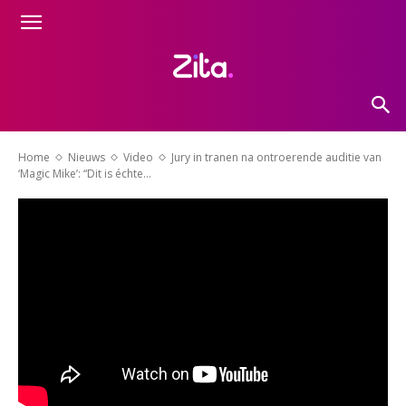
Home
Nieuws
Video
Jury in tranen na ontroerende auditie van
‘Magic Mike’: “Dit is échte...