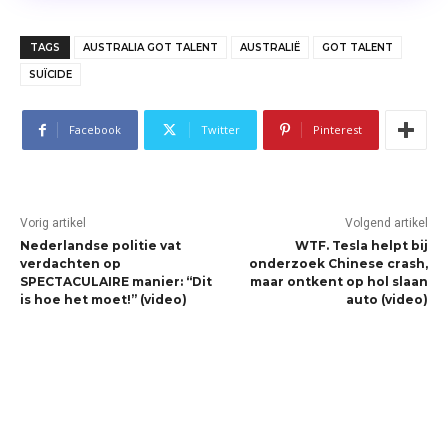
TAGS
AUSTRALIA GOT TALENT
AUSTRALIË
GOT TALENT
SUÏCIDE
Facebook
Twitter
Pinterest
Vorig artikel
Volgend artikel
Nederlandse politie vat
WTF. Tesla helpt bij
verdachten op
onderzoek Chinese crash,
SPECTACULAIRE manier: “Dit
maar ontkent op hol slaan
is hoe het moet!” (video)
auto (video)