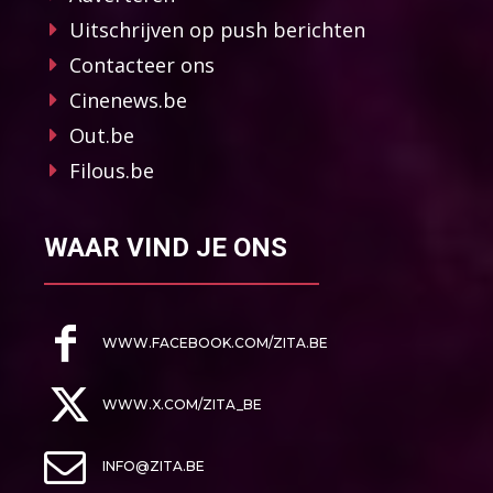
Uitschrijven op push berichten
Contacteer ons
Cinenews.be
Out.be
Filous.be
WAAR VIND JE ONS
WWW.FACEBOOK.COM/ZITA.BE
WWW.X.COM/ZITA_BE
INFO@ZITA.BE