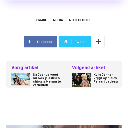
DRAKE
MEDIA
NOTITIEBOEK
Facebook
Twitter
Vorig artikel
Volgend artikel
Na Joshua weet
Kylie Jenner
nu ook plastisch
krijgt opnieuw
chirurg Megan te
Ferrari cadeau
verleiden