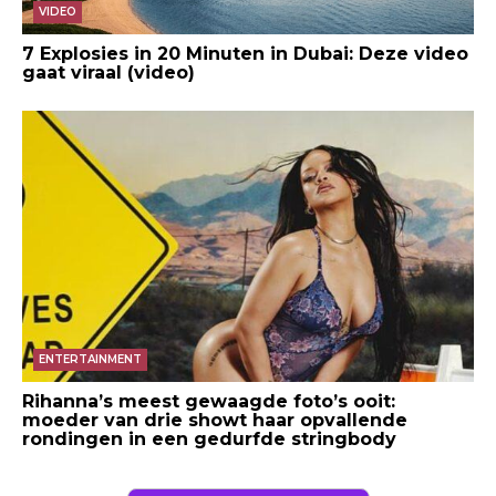
VIDEO
7 Explosies in 20 Minuten in Dubai: Deze video
gaat viraal (video)
ENTERTAINMENT
Rihanna’s meest gewaagde foto’s ooit:
moeder van drie showt haar opvallende
rondingen in een gedurfde stringbody