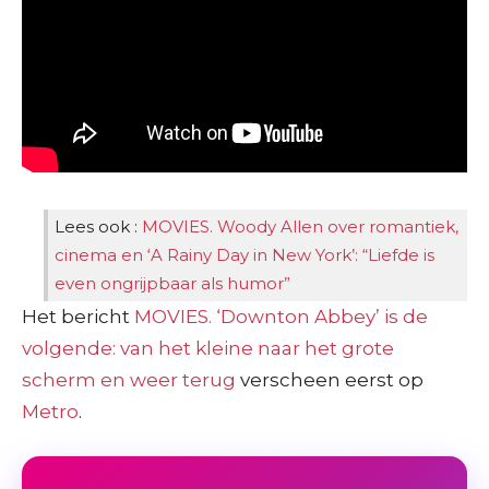
Lees ook :
MOVIES. Woody Allen over romantiek,
cinema en ‘A Rainy Day in New York’: “Liefde is
even ongrijpbaar als humor”
Het bericht
MOVIES. ‘Downton Abbey’ is de
volgende: van het kleine naar het grote
scherm en weer terug
verscheen eerst op
Metro
.