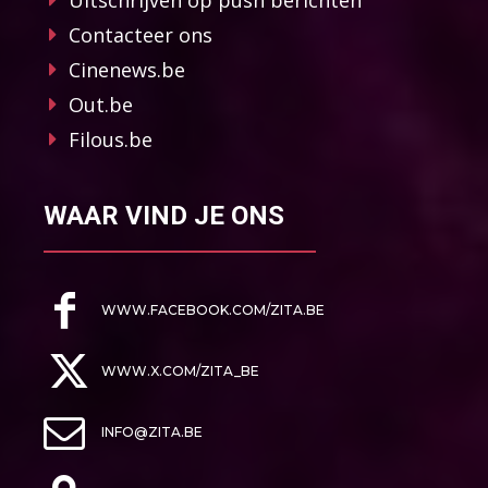
Uitschrijven op push berichten
Contacteer ons
Cinenews.be
Out.be
Filous.be
WAAR VIND JE ONS
WWW.FACEBOOK.COM/ZITA.BE
WWW.X.COM/ZITA_BE
INFO@ZITA.BE