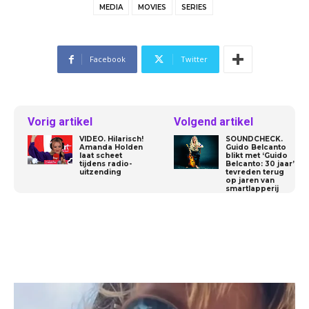
MEDIA
MOVIES
SERIES
Facebook
Twitter
Vorig artikel
Volgend artikel
VIDEO. Hilarisch!
SOUNDCHECK.
Amanda Holden
Guido Belcanto
laat scheet
blikt met ‘Guido
tijdens radio-
Belcanto: 30 jaar’
uitzending
tevreden terug
op jaren van
smartlapperij