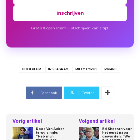
Inschrijven
Gratis & geen spam - uitschrijven kan altijd.
HEIDI KLUM
INSTAGRAM
MILEY CYRUS
PIKANT
Facebook
Twitter
Vorig artikel
Volgend artikel
Roos Van Acker
Ed Sheeran voor
terug single:
het eerst papa
“Heb mijn
geworden: “We