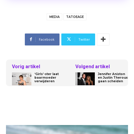
MEDIA
TATOEAGE
Facebook
Twitter
Vorig artikel
Volgend artikel
‘Girls’-ster laat
Jennifer Aniston
baarmoeder
en Justin Theroux
verwijderen
gaan scheiden