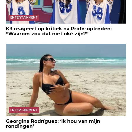
ENTERTAINMENT
K3 reageert op kritiek na Pride-optreden:
“Waarom zou dat niet oké zijn?”
ENTERTAINMENT
Georgina Rodríguez: ‘Ik hou van mijn
rondingen’