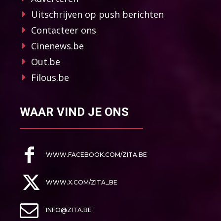
Uitschrijven op push berichten
Contacteer ons
Cinenews.be
Out.be
Filous.be
WAAR VIND JE ONS
WWW.FACEBOOK.COM/ZITA.BE
WWW.X.COM/ZITA_BE
INFO@ZITA.BE