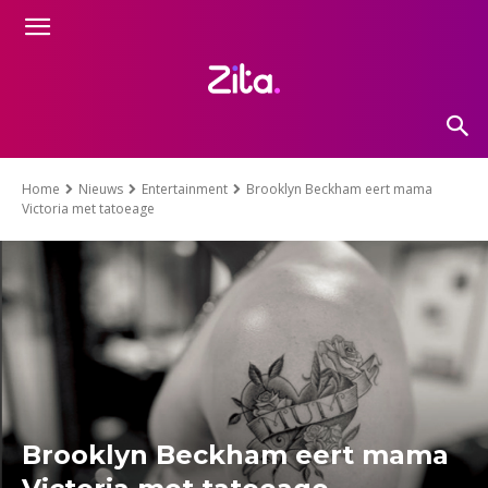
Home
Nieuws
Entertainment
Brooklyn Beckham eert mama
Victoria met tatoeage
Brooklyn Beckham eert mama