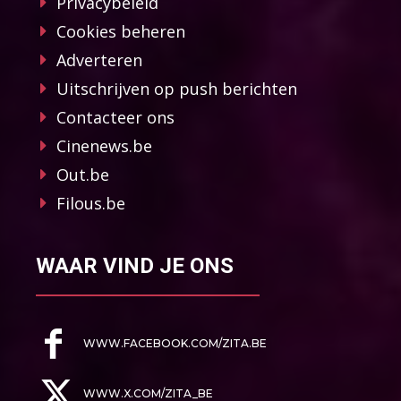
Privacybeleid
Cookies beheren
Adverteren
Uitschrijven op push berichten
Contacteer ons
Cinenews.be
Out.be
Filous.be
WAAR VIND JE ONS
WWW.FACEBOOK.COM/ZITA.BE
WWW.X.COM/ZITA_BE