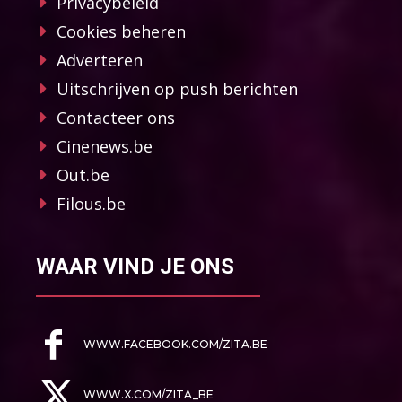
Privacybeleid
Cookies beheren
Adverteren
Uitschrijven op push berichten
Contacteer ons
Cinenews.be
Out.be
Filous.be
WAAR VIND JE ONS
WWW.FACEBOOK.COM/ZITA.BE
WWW.X.COM/ZITA_BE