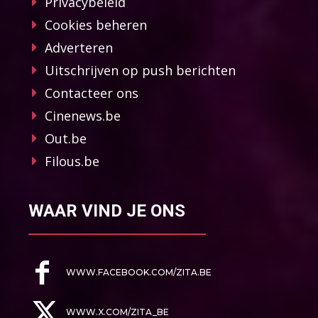
Privacybeleid
Cookies beheren
Adverteren
Uitschrijven op push berichten
Contacteer ons
Cinenews.be
Out.be
Filous.be
WAAR VIND JE ONS
WWW.FACEBOOK.COM/ZITA.BE
WWW.X.COM/ZITA_BE