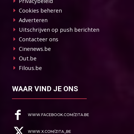
Privacybeleid
Cookies beheren
Adverteren
Uitschrijven op push berichten
Contacteer ons
Cinenews.be
Out.be
Filous.be
WAAR VIND JE ONS
WWW.FACEBOOK.COM/ZITA.BE
WWW.X.COM/ZITA_BE