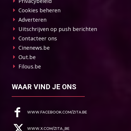
Privacybeleid
Cookies beheren
Adverteren
Uitschrijven op push berichten
Contacteer ons
Cinenews.be
Out.be
Filous.be
WAAR VIND JE ONS
WWW.FACEBOOK.COM/ZITA.BE
WWW.X.COM/ZITA_BE