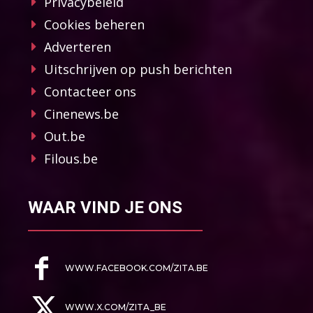
Privacybeleid
Cookies beheren
Adverteren
Uitschrijven op push berichten
Contacteer ons
Cinenews.be
Out.be
Filous.be
WAAR VIND JE ONS
WWW.FACEBOOK.COM/ZITA.BE
WWW.X.COM/ZITA_BE