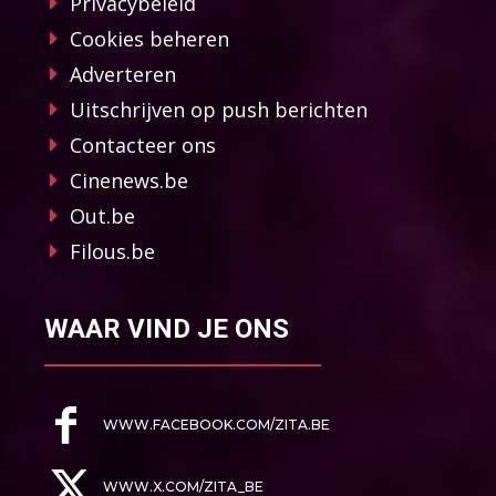
Privacybeleid
Cookies beheren
Adverteren
Uitschrijven op push berichten
Contacteer ons
Cinenews.be
Out.be
Filous.be
WAAR VIND JE ONS
WWW.FACEBOOK.COM/ZITA.BE
WWW.X.COM/ZITA_BE