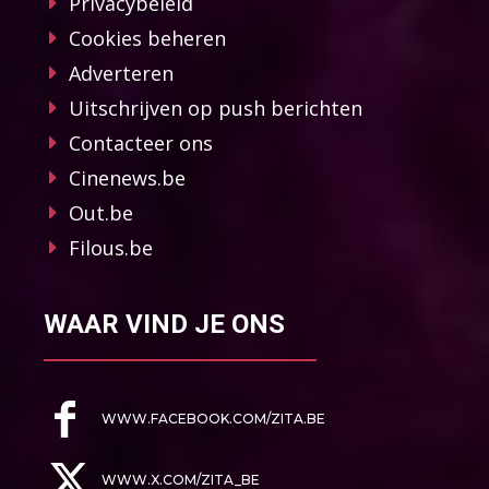
Privacybeleid
Cookies beheren
Adverteren
Uitschrijven op push berichten
Contacteer ons
Cinenews.be
Out.be
Filous.be
WAAR VIND JE ONS
WWW.FACEBOOK.COM/ZITA.BE
WWW.X.COM/ZITA_BE