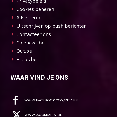
Privacybeleid
Cookies beheren
Adverteren
Uitschrijven op push berichten
Contacteer ons
Cinenews.be
Out.be
Filous.be
WAAR VIND JE ONS
WWW.FACEBOOK.COM/ZITA.BE
WWW.X.COM/ZITA_BE