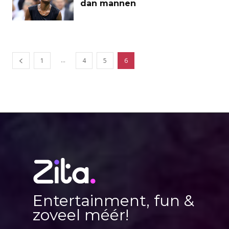
dan mannen
...
1
4
5
6
Entertainment, fun &
zoveel méér!