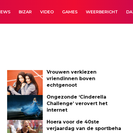
NEWS
BIZAR
VIDEO
GAMES
WEERBERICHT
DA
Vrouwen verkiezen
vriendinnen boven
echtgenoot
Ongezonde ‘Cinderella
Challenge’ verovert het
internet
Hoera voor de 40ste
verjaardag van de sportbeha