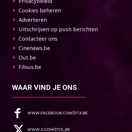
Privacybeleid
Cookies beheren
Adverteren
Uitschrijven op push berichten
Contacteer ons
Cinenews.be
Out.be
Filous.be
WAAR VIND JE ONS
WWW.FACEBOOK.COM/ZITA.BE
WWW.X.COM/ZITA_BE