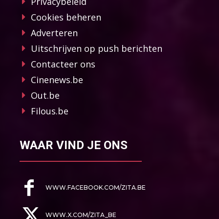
Privacybeleid
Cookies beheren
Adverteren
Uitschrijven op push berichten
Contacteer ons
Cinenews.be
Out.be
Filous.be
WAAR VIND JE ONS
WWW.FACEBOOK.COM/ZITA.BE
WWW.X.COM/ZITA_BE