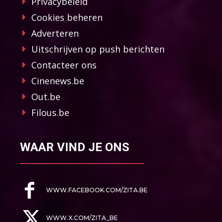
Privacybeleid
Cookies beheren
Adverteren
Uitschrijven op push berichten
Contacteer ons
Cinenews.be
Out.be
Filous.be
WAAR VIND JE ONS
WWW.FACEBOOK.COM/ZITA.BE
WWW.X.COM/ZITA_BE