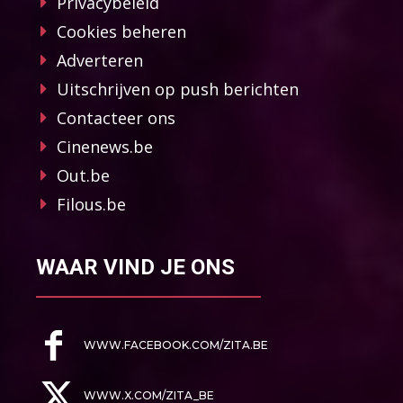
Privacybeleid
Cookies beheren
Adverteren
Uitschrijven op push berichten
Contacteer ons
Cinenews.be
Out.be
Filous.be
WAAR VIND JE ONS
WWW.FACEBOOK.COM/ZITA.BE
WWW.X.COM/ZITA_BE