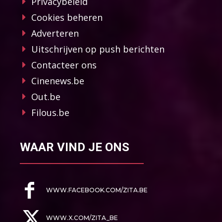
Privacybeleid
Cookies beheren
Adverteren
Uitschrijven op push berichten
Contacteer ons
Cinenews.be
Out.be
Filous.be
WAAR VIND JE ONS
WWW.FACEBOOK.COM/ZITA.BE
WWW.X.COM/ZITA_BE