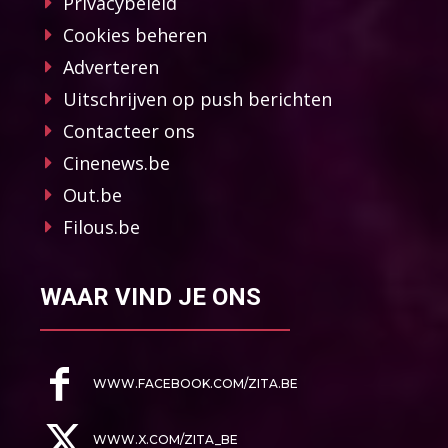
Privacybeleid
Cookies beheren
Adverteren
Uitschrijven op push berichten
Contacteer ons
Cinenews.be
Out.be
Filous.be
WAAR VIND JE ONS
WWW.FACEBOOK.COM/ZITA.BE
WWW.X.COM/ZITA_BE