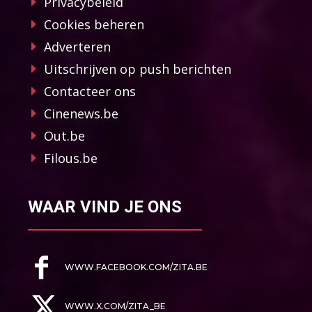
Privacybeleid
Cookies beheren
Adverteren
Uitschrijven op push berichten
Contacteer ons
Cinenews.be
Out.be
Filous.be
WAAR VIND JE ONS
WWW.FACEBOOK.COM/ZITA.BE
WWW.X.COM/ZITA_BE