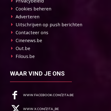
Privacybeleid
Cookies beheren
Adverteren
Uitschrijven op push berichten
Contacteer ons
Cinenews.be
Out.be
Filous.be
WAAR VIND JE ONS
WWW.FACEBOOK.COM/ZITA.BE
WWW.X.COM/ZITA_BE