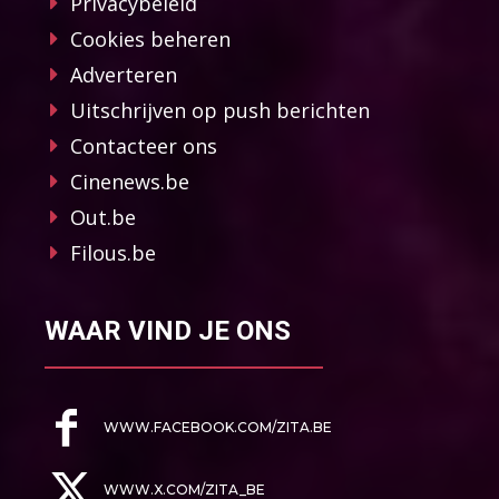
Privacybeleid
Cookies beheren
Adverteren
Uitschrijven op push berichten
Contacteer ons
Cinenews.be
Out.be
Filous.be
WAAR VIND JE ONS
WWW.FACEBOOK.COM/ZITA.BE
WWW.X.COM/ZITA_BE