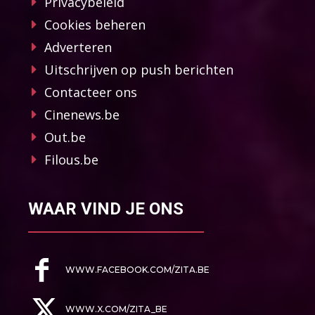
Privacybeleid
Cookies beheren
Adverteren
Uitschrijven op push berichten
Contacteer ons
Cinenews.be
Out.be
Filous.be
WAAR VIND JE ONS
WWW.FACEBOOK.COM/ZITA.BE
WWW.X.COM/ZITA_BE