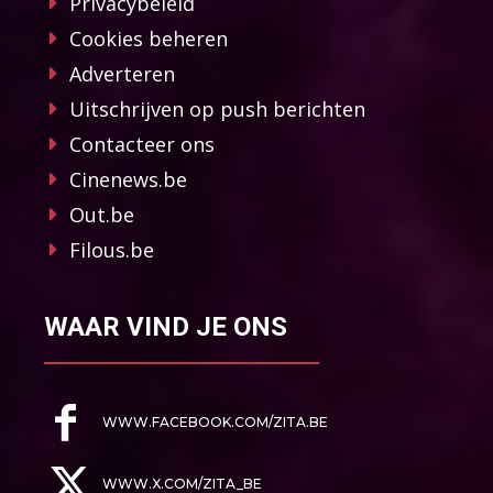
Privacybeleid
Cookies beheren
Adverteren
Uitschrijven op push berichten
Contacteer ons
Cinenews.be
Out.be
Filous.be
WAAR VIND JE ONS
WWW.FACEBOOK.COM/ZITA.BE
WWW.X.COM/ZITA_BE