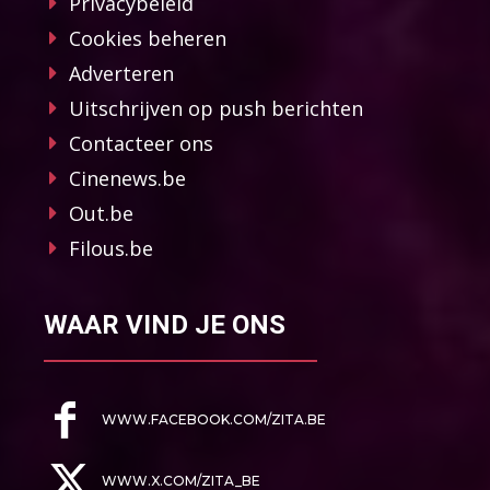
Privacybeleid
Cookies beheren
Adverteren
Uitschrijven op push berichten
Contacteer ons
Cinenews.be
Out.be
Filous.be
WAAR VIND JE ONS
WWW.FACEBOOK.COM/ZITA.BE
WWW.X.COM/ZITA_BE