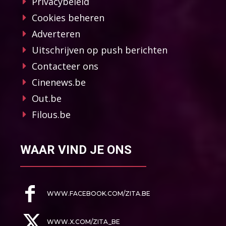
Privacybeleid
Cookies beheren
Adverteren
Uitschrijven op push berichten
Contacteer ons
Cinenews.be
Out.be
Filous.be
WAAR VIND JE ONS
WWW.FACEBOOK.COM/ZITA.BE
WWW.X.COM/ZITA_BE