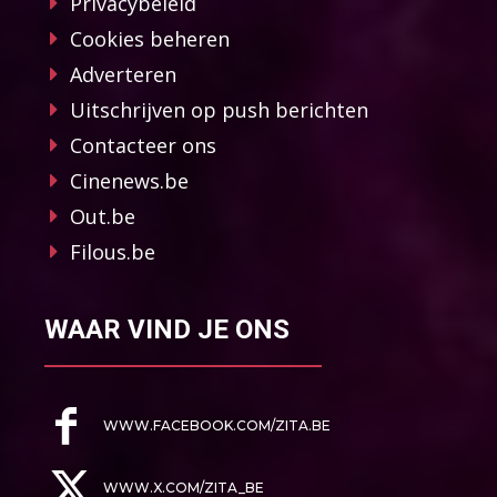
Privacybeleid
Cookies beheren
Adverteren
Uitschrijven op push berichten
Contacteer ons
Cinenews.be
Out.be
Filous.be
WAAR VIND JE ONS
WWW.FACEBOOK.COM/ZITA.BE
WWW.X.COM/ZITA_BE