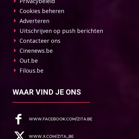
Privacybeleid
Cookies beheren
Adverteren
Uitschrijven op push berichten
Contacteer ons
Cinenews.be
Out.be
Filous.be
WAAR VIND JE ONS
WWW.FACEBOOK.COM/ZITA.BE
WWW.X.COM/ZITA_BE