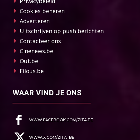
Privacybeleid
Cookies beheren
Adverteren
Uitschrijven op push berichten
Contacteer ons
Cinenews.be
Out.be
Filous.be
WAAR VIND JE ONS
WWW.FACEBOOK.COM/ZITA.BE
WWW.X.COM/ZITA_BE