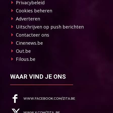
Privacybeleid
Cookies beheren
Adverteren
Uitschrijven op push berichten
Contacteer ons
Cinenews.be
Out.be
Filous.be
WAAR VIND JE ONS
WWW.FACEBOOK.COM/ZITA.BE
WWW.X.COM/ZITA_BE